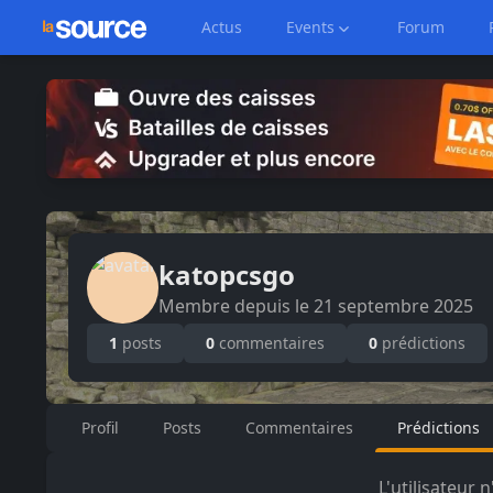
Actus
Events
Forum
katopcsgo
Membre depuis le
21 septembre 2025
1
posts
0
commentaires
0
prédictions
Profil
Posts
Commentaires
Prédictions
L'utilisateur 