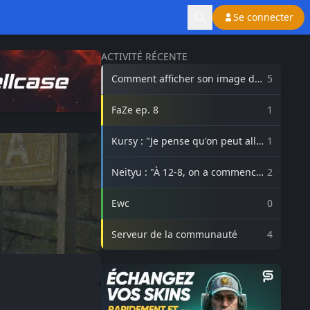
Se connecter
ACTIVITÉ RÉCENTE
Comment afficher son image de
5
profil Steam sur lasource.gg ?
FaZe ep. 8
1
Kursy : "Je pense qu'on peut aller
1
beaucoup plus haut avec
3DMAX"
Neityu : "À 12-8, on a commencé
2
à vraiment croire au comeback"
Ewc
0
Serveur de la communauté
4