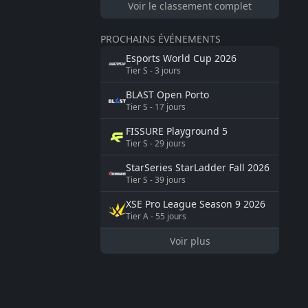
Voir le classement complet
PROCHAINS ÉVÉNEMENTS
Esports World Cup
2026
Tier
S
-
3
jours
BLAST
Open Porto
Tier
S
-
17
jours
FISSURE
Playground 5
Tier
S
-
29
jours
StarSeries
StarLadder Fall 2026
Tier
S
-
39
jours
XSE Pro League Season 9
2026
Tier
A
-
55
jours
Voir plus