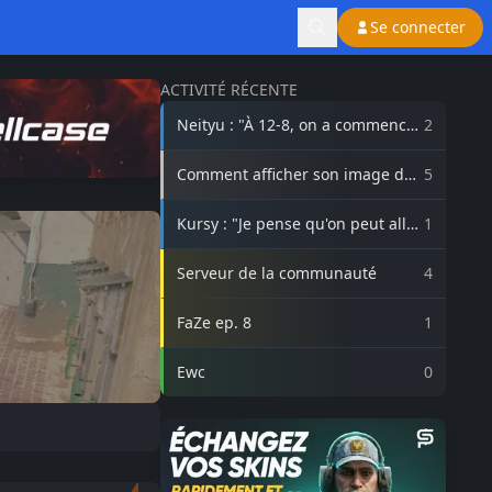
Se connecter
ACTIVITÉ RÉCENTE
Neityu : "À 12-8, on a commencé
2
à vraiment croire au comeback"
Comment afficher son image de
5
profil Steam sur lasource.gg ?
Kursy : "Je pense qu'on peut aller
1
beaucoup plus haut avec
3DMAX"
Serveur de la communauté
4
FaZe ep. 8
1
Ewc
0