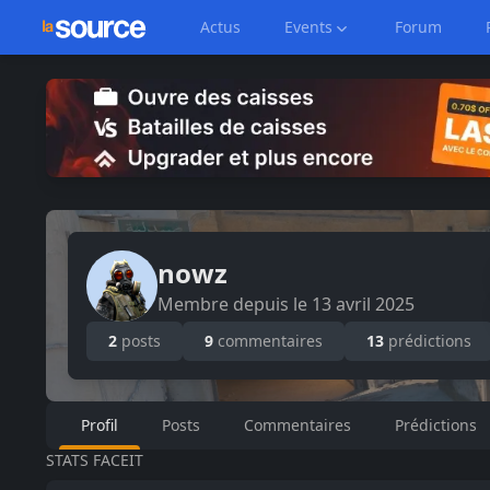
Actus
Events
Forum
nowz
Membre depuis le
13 avril 2025
2
posts
9
commentaires
13
prédictions
Profil
Posts
Commentaires
Prédictions
STATS FACEIT