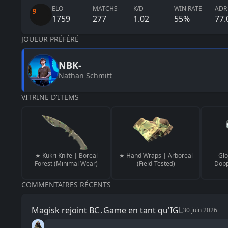
ELO
MATCHS
K/D
WIN RATE
ADR
9
1759
277
1.02
55
%
77.
JOUEUR PRÉFÉRÉ
NBK-
Nathan Schmitt
VITRINE D'ITEMS
★ Kukri Knife | Boreal
★ Hand Wraps | Arboreal
Gl
Forest (Minimal Wear)
(Field-Tested)
Dopp
COMMENTAIRES RÉCENTS
Magisk rejoint BC․Game en tant qu'IGL
30 juin 2026