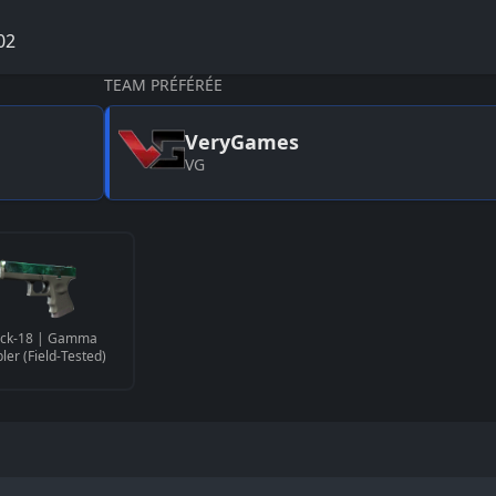
02
TEAM PRÉFÉRÉE
VeryGames
VG
ock-18 | Gamma
ler (Field-Tested)