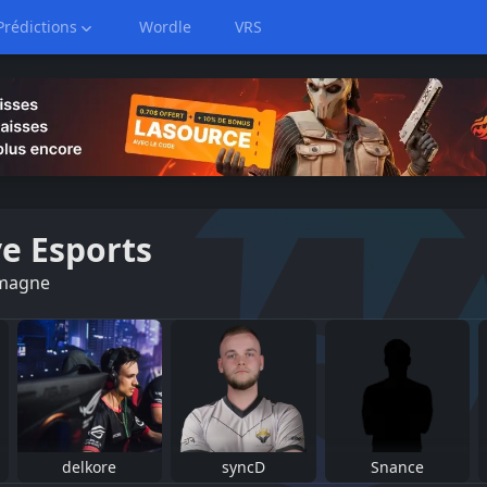
Prédictions
Wordle
VRS
e Esports
emagne
delkore
syncD
Snance