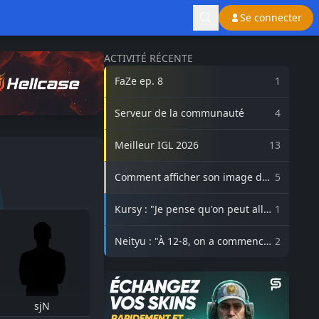
Se connecter
ACTIVITÉ RÉCENTE
FaZe ep. 8
1
Serveur de la communauté
4
Meilleur IGL 2026
13
Comment afficher son image de
5
profil Steam sur lasource.gg ?
Kursy : "Je pense qu'on peut aller
1
beaucoup plus haut avec
3DMAX"
Neityu : "À 12-8, on a commencé
2
à vraiment croire au comeback"
sjN