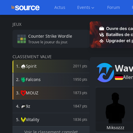
Actus
Events
Forum
JEUX
Counter Strike
Wordle
Trouve le joueur du jour.
CLASSEMENT VALVE
Wav
1
.
Spirit
2011
pts
All
2
.
Falcons
1950
pts
3
.
MOUZ
1873
pts
4
.
9z
1847
pts
5
.
Vitality
1836
pts
Miksozzz
Voir le classement complet