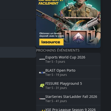
PROCHAINS ÉVÉNEMENTS
Esports World Cup
2026
Tier
S
-
5
jours
BLAST
Open Porto
Tier
S
-
19
jours
FISSURE
Playground 5
Tier
S
-
31
jours
StarSeries
StarLadder Fall 2026
Tier
S
-
41
jours
XSE Pro League Season 9
2026