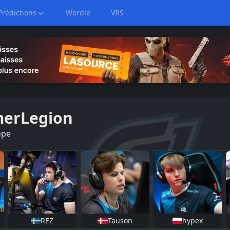
Prédictions
Wordle
VRS
erLegion
ope
REZ
Tauson
hypex