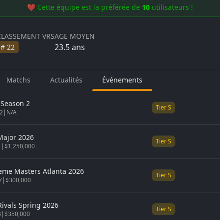
❤️ Cette équipe est la préférée de
10
utilisateurs !
CLASSEMENT VRS
AGE MOYEN
23.5
ans
#
22
Matchs
Actualités
Événements
 Season 2
Tier
S
02
|
N/A
Major 2026
Tier
S
1
|
$1,250,000
reme Masters Atlanta 2026
Tier
S
7
|
$300,000
ivals Spring 2026
Tier
S
3
|
$350,000