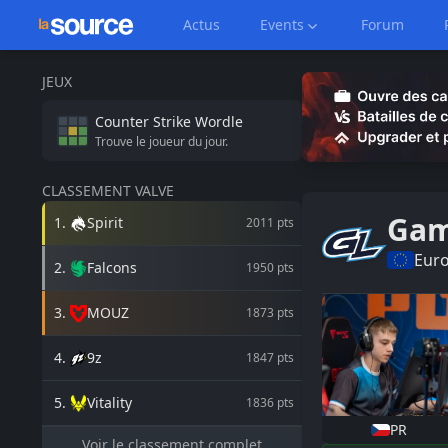
Actus
Events
Forum
JEUX
Counter Strike
Wordle
Trouve le joueur du jour.
CLASSEMENT VALVE
Gam
1
.
Spirit
2011
pts
Eur
2
.
Falcons
1950
pts
3
.
MOUZ
1873
pts
4
.
9z
1847
pts
5
.
Vitality
1836
pts
PR
Voir le classement complet