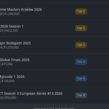
reme Masters Kraków 2026
Tier
S
 08
|
$1,000,000
2026 Season 1
Tier
S
 25
|
$452,500
ajor
Budapest 2025
Tier
S
14
|
$1,250,000
Global Finals 2026
Tier
A
6
|
$75,000
Episode 1 2026
Tier
A
4
|
$100,000
CT Season 3 European Series #13 2026
Tier
B
 30
|
$50,000
Voir tous les évènements