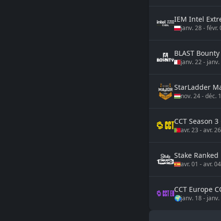
IEM
Intel Ext
janv. 28
-
févr.
BLAST Bounty
janv. 22
-
janv.
StarLadder M
nov. 24
-
déc. 
CCT
Season 3 
avr. 23
-
avr. 2
Stake Ranked
avr. 01
-
avr. 0
CCT Europe
C
🌍
janv. 18
-
janv.