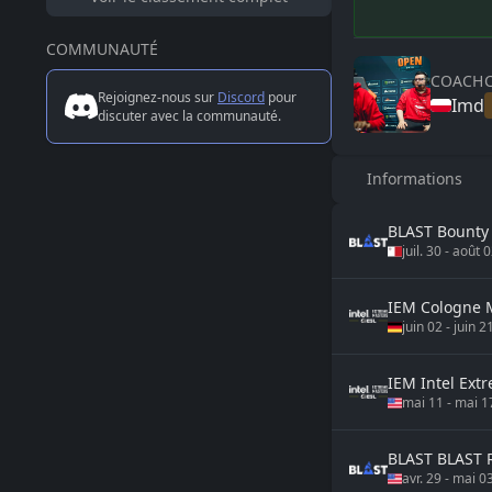
COMMUNAUTÉ
COACH
Rejoignez-nous sur
Discord
pour
Imd
discuter avec la communauté.
Informations
BLAST
Bounty
juil. 30
-
août 
IEM
Cologne 
juin 02
-
juin 2
IEM
Intel Ext
mai 11
-
mai 1
BLAST
BLAST R
avr. 29
-
mai 0