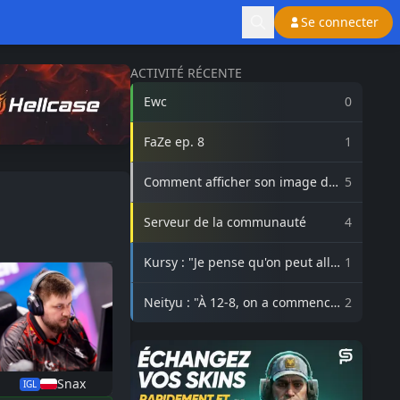
Se connecter
ACTIVITÉ RÉCENTE
Ewc
0
FaZe ep. 8
1
Comment afficher son image de
5
profil Steam sur lasource.gg ?
Serveur de la communauté
4
Kursy : "Je pense qu'on peut aller
1
beaucoup plus haut avec
3DMAX"
Neityu : "À 12-8, on a commencé
2
à vraiment croire au comeback"
Snax
IGL